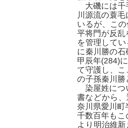
大磯には千手
川源流の蓑毛
いるが、この
平将門が反乱
を管理してい
に秦川勝の石
甲辰年(28
て守護し、こ
の子孫秦川勝
染屋姓につい
書などから、
奈川県愛川町
千数百年もこ
より明治維新