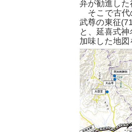
弁が勧進した
そこで古代
武尊の東征(7
と、延喜式神
加味した地図