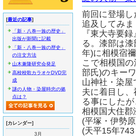
前回に登場し
[
最近の記事
]
追及してみま
「新・八巻一族の歴史」
『東大寺要録
出版が新聞に記載
る。漆部は漆
「新・八巻一族の歴史」
年)に相模宿
の注文方法
こで相模国の
山木兼隆研究会発足
部氏)のキー
高校校歌カラオケDVD完
山神社・染屋
成
謎の人物・染屋時忠の拠
夫に着目し、神
点は？
る事にしたが
相模国大住郡
(平塚・伊勢原
[カレンダー]
(天平15年7
3月