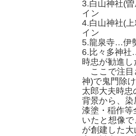
3.白山神社
イン
4.白山神社(
イン
5.龍泉寺…
6.比々多神
時忠が勧進し
ここで注目さ
神)で鬼門除
太郎大夫時忠
背景から、染
漆塗・稲作等
いたと想像で
が創建した大