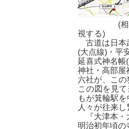
(相模川の
視する)
古道は日本武
(大点線)・平
延喜式神名帳
神社・高部屋
六社が、この
この図を見て
もが箕輪駅を
人々が往来し
『大津本・大
明治初年頃の